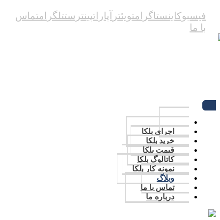
فیسبوک
اینستاگرام
تویئتر
آپارات
پینترست
تلگرام
تماس
با ما
09123387082
تماس با ما
اجرای بلکا
خرید بلکا
قیمت بلکا
کاتالوگ بلکا
نمونه کار بلکا
وبلاگ
تماس با ما
درباره ما