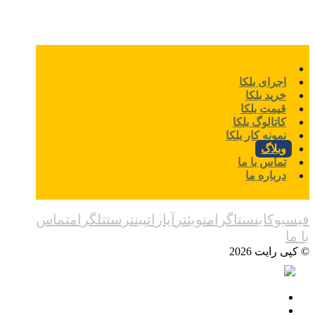
اجرای بلکا
خرید بلکا
قیمت بلکا
کاتالوگ بلکا
نمونه کار بلکا
وبلاگ
تماس با ما
درباره ما
فیسبوک
اینستاگرام
تویئتر
آپارات
پینترست
تلگرام
تماس
با ما
© کپی رایت 2026
اجرای بلکا