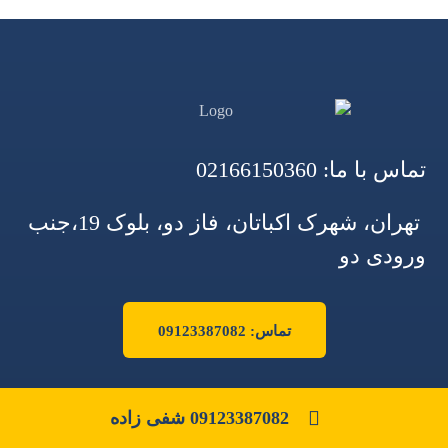
تماس با ما:
02166150360
تهران، شهرک اکباتان، فاز دو، بلوک 19،جنب
ورودی دو
تماس: 09123387082
09123387082 شفی زاده