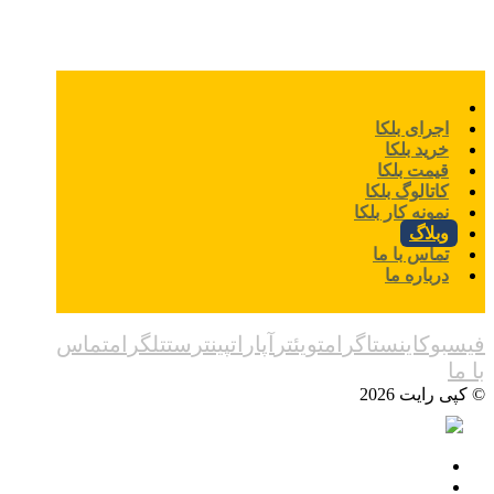
اجرای بلکا
خرید بلکا
قیمت بلکا
کاتالوگ بلکا
نمونه کار بلکا
وبلاگ
تماس با ما
درباره ما
فیسبوک
اینستاگرام
تویئتر
آپارات
پینترست
تلگرام
تماس
با ما
© کپی رایت 2026
اجرای بلکا