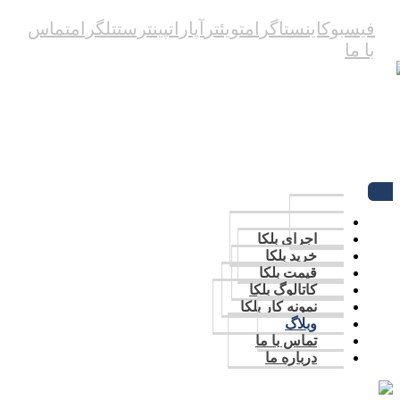
فیسبوک
اینستاگرام
تویئتر
آپارات
پینترست
تلگرام
تماس
با ما
09123387082
تماس با ما
اجرای بلکا
خرید بلکا
قیمت بلکا
کاتالوگ بلکا
نمونه کار بلکا
وبلاگ
تماس با ما
درباره ما