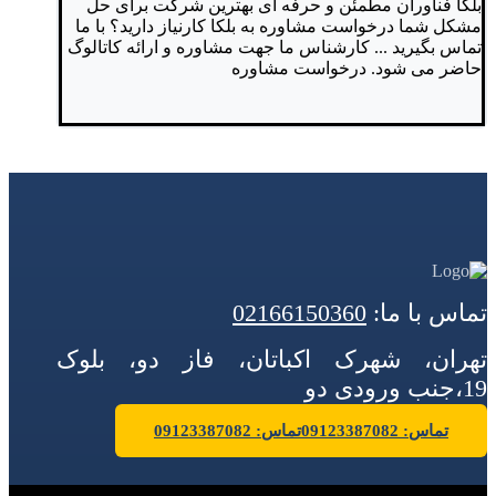
بلکا فناوران
مطمئن و حرفه ای
بهترین شرکت برای حل
مشکل شما
درخواست مشاوره
به بلکا کارنیاز دارید؟
با ما
تماس بگیرید ...
کارشناس ما جهت مشاوره و ارائه کاتالوگ
حاضر می شود.
درخواست مشاوره
تماس با ما:
02166150360
تهران، شهرک اکباتان، فاز دو، بلوک
19،جنب ورودی دو
تماس: 09123387082
تماس: 09123387082