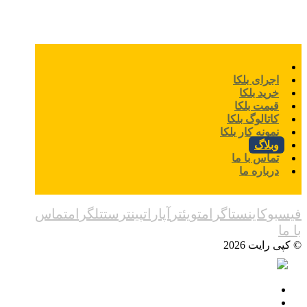
اجرای بلکا
خرید بلکا
قیمت بلکا
کاتالوگ بلکا
نمونه کار بلکا
وبلاگ
تماس با ما
درباره ما
فیسبوک
اینستاگرام
تویئتر
آپارات
پینترست
تلگرام
تماس
با ما
© کپی رایت 2026
اجرای بلکا