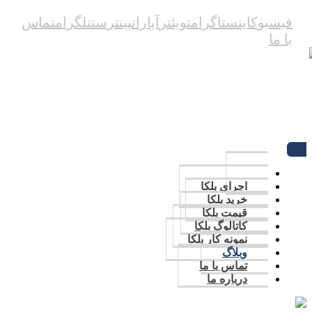
فیسبوک
اینستاگرام
تویئتر
آپارات
پینترست
تلگرام
تماس
با ما
09123387082
تماس با ما
اجرای بلکا
خرید بلکا
قیمت بلکا
کاتالوگ بلکا
نمونه کار بلکا
وبلاگ
تماس با ما
درباره ما