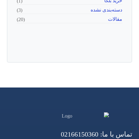
خرید بلکا
(1)
دسته‌بندی نشده
(3)
مقالات
(20)
تماس با ما:
02166150360