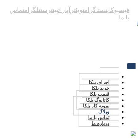
فیسبوک
اینستاگرام
تویئتر
آپارات
پینترست
تلگرام
تماس
با ما
09123387082
تماس با ما
اجرای بلکا
خرید بلکا
قیمت بلکا
کاتالوگ بلکا
نمونه کار بلکا
وبلاگ
تماس با ما
درباره ما