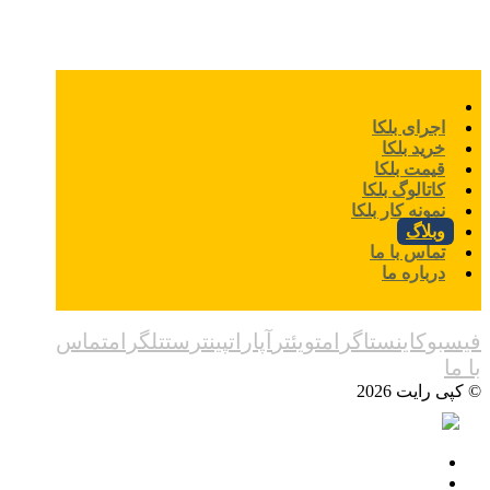
اجرای بلکا
خرید بلکا
قیمت بلکا
کاتالوگ بلکا
نمونه کار بلکا
وبلاگ
تماس با ما
درباره ما
فیسبوک
اینستاگرام
تویئتر
آپارات
پینترست
تلگرام
تماس
با ما
© کپی رایت 2026
اجرای بلکا