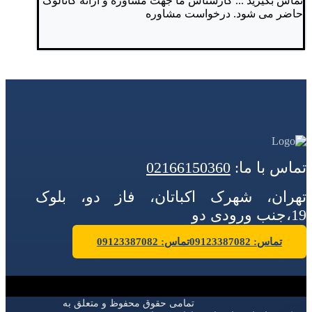
تماس بگیرید ...
کارشناس ما جهت مشاوره و ارائه کاتالوگ
حاضر می شود.
درخواست مشاوره
تماس با ما:
02166150360
تهران، شهرک اکباتان، فاز دو، بلوک
19،جنب ورودی دو
تماس: 09123387082
تماس: 09123387082
تمامی حقوق محفوظ و متعلق به